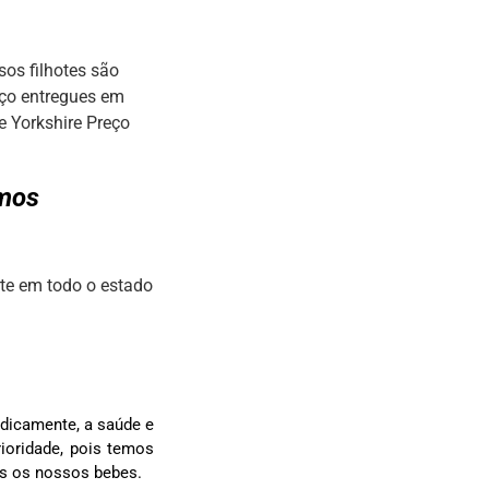
os filhotes são
eço entregues em
e Yorkshire Preço
omos
te em todo o estado
dicamente, a saúde e
ioridade, pois temos
os os nossos bebes.