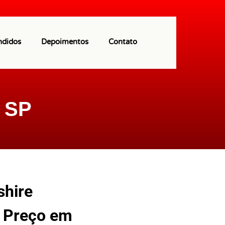
(11) 97113-9550
ndidos
Depoimentos
Contato
i SP
shire
e Preço em