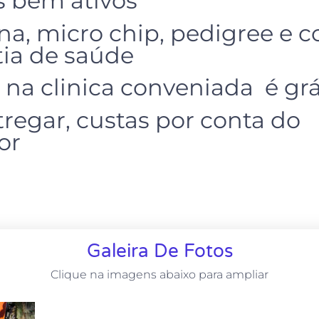
s bem ativos
a, micro chip, pedigree e c
tia de saúde
 na clinica conveniada é grá
regar, custas por conta do
or
Galeira De Fotos
Clique na imagens abaixo para ampliar