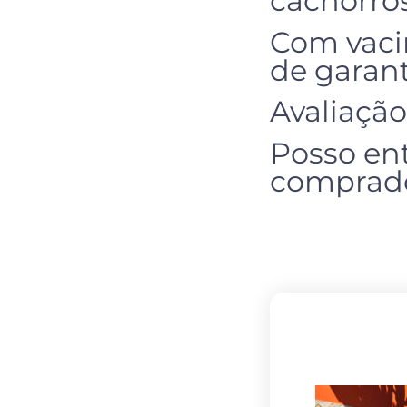
cachorro
Com vacin
de garan
Avaliação
Posso ent
comprad