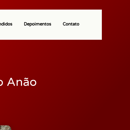
(11) 97113-9550
ndidos
Depoimentos
Contato
o Anão