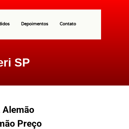
(11) 97113-9550
didos
Depoimentos
Contato
eri SP
z Alemão
emão Preço