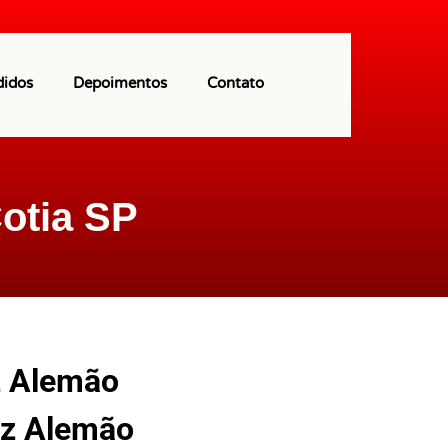
(11) 97113-9550
didos
Depoimentos
Contato
otia SP
z Alemão
tz Alemão