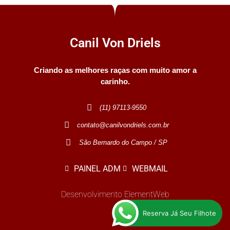
Canil Von Driels
Criando as melhores raças com muito amor a
carinho.
(11) 97113-9550
contato@canilvondriels.com.br
São Bernardo do Campo / SP
PAINEL ADM
WEBMAIL
Desenvolvimento ElementWeb
Reserva Já Seu Filhote