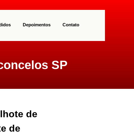
(11) 97113-9550
didos
Depoimentos
Contato
sconcelos SP
lhote de
te de