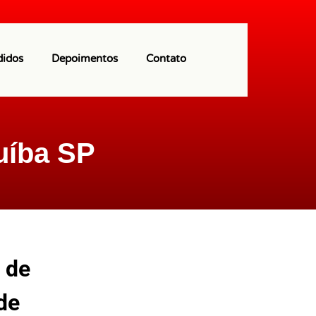
(11) 97113-9550
didos
Depoimentos
Contato
uíba SP
 de
de