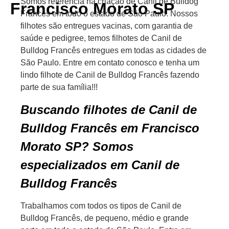
Somos referência na criação de Canil de Bulldog
Francisco Morato SP
Francês em todo o estado de São Paulo. Nossos
filhotes são entregues vacinas, com garantia de
saúde e pedigree, temos filhotes de Canil de
Bulldog Francês entregues em todas as cidades de
São Paulo. Entre em contato conosco e tenha um
lindo filhote de Canil de Bulldog Francês fazendo
parte de sua família!!!
Buscando filhotes de Canil de
Bulldog Francês em Francisco
Morato SP? Somos
especializados em Canil de
Bulldog Francês
Trabalhamos com todos os tipos de Canil de
Bulldog Francês, de pequeno, médio e grande