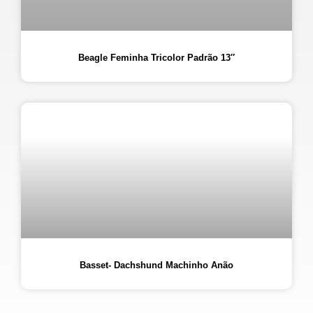
Beagle Feminha Tricolor Padrão 13″
Basset- Dachshund Machinho Anão