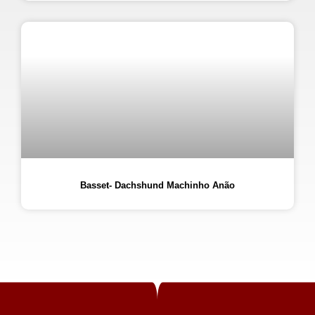
Basset- Dachshund Machinho Anão