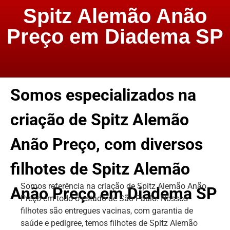
Spitz Alemão Anão
Preço em Diadema SP
Somos especializados na
criação de Spitz Alemão
Anão Preço, com diversos
filhotes de Spitz Alemão
Somos referência na criação de Spitz Alemão Anão
Anão Preço em Diadema SP
Preço em todo o estado de São Paulo. Nossos
filhotes são entregues vacinas, com garantia de
saúde e pedigree, temos filhotes de Spitz Alemão