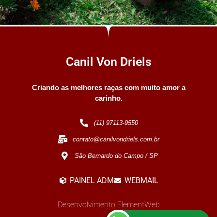
CANIL COM MAIS DE 25 ANOS DE
EXPERIÊNCIA
Canil Von Driels
Lindos e inteligentes, os Spitz são simplesmente incríveis!
RESERVE JÁ O SEU FILHOTE
Criando as melhores raças com muito amor a
carinho.
(11) 97113-9550
contato@canilvondriels.com.br
São Bernardo do Campo / SP
PAINEL ADM
WEBMAIL
Desenvolvimento ElementWeb