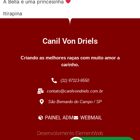
A Bella é uma princesinha
Itirapina
Canil Von Driels
Criando as melhores raças com muito amor a
carinho.
(11) 97113-9550
contato@canilvondriels.com.br
São Bernardo do Campo / SP
PAINEL ADM
WEBMAIL
Desenvolvimento ElementWeb