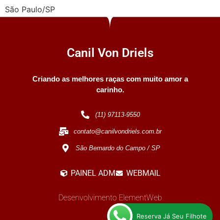
São Paulo/SP
Canil Von Driels
Criando as melhores raças com muito amor a
carinho.
(11) 97113-9550
contato@canilvondriels.com.br
São Bernardo do Campo / SP
PAINEL ADM
WEBMAIL
Desenvolvimento ElementWeb
Reserva Já Seu Filhote