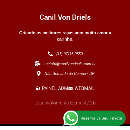
Canil Von Driels
Criando as melhores raças com muito amor a
carinho.
(11) 97113-9550
contato@canilvondriels.com.br
São Bernardo do Campo / SP
PAINEL ADM
WEBMAIL
Desenvolvimento ElementWeb
Reserva Já Seu Filhote