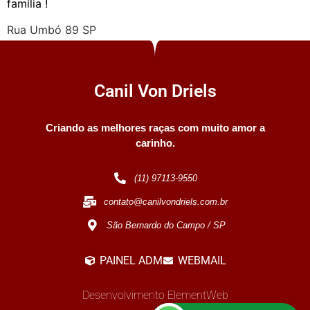
família !
Rua Umbó 89 SP
Canil Von Driels
Criando as melhores raças com muito amor a
carinho.
(11) 97113-9550
contato@canilvondriels.com.br
São Bernardo do Campo / SP
PAINEL ADM
WEBMAIL
Desenvolvimento ElementWeb