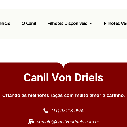
Inicio
O Canil
Filhotes Disponíveis
Filhotes Ve
Canil Von Driels
Criando as melhores raças com muito amor a carinho.
(11) 97113-9550
contato@canilvondriels.com.br