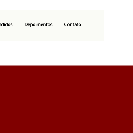
(11) 97113-9550
ndidos
Depoimentos
Contato