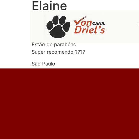
Elaine
Compramos minha shitzu no canil
Excelente atendimento
Linda shitzu saudável
Estão de parabéns
Super recomendo ????
São Paulo