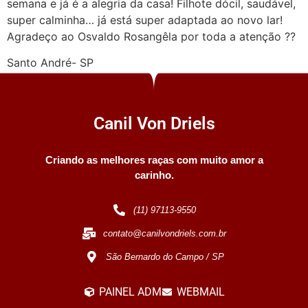
semana e já é a alegria da casa! Filhote dócil, saudável,
super calminha… já está super adaptada ao novo lar!
Agradeço ao Osvaldo Rosangêla por toda a atenção ??
Santo André- SP
Canil Von Driels
Criando as melhores raças com muito amor a
carinho.
(11) 97113-9550
contato@canilvondriels.com.br
São Bernardo do Campo / SP
PAINEL ADM
WEBMAIL