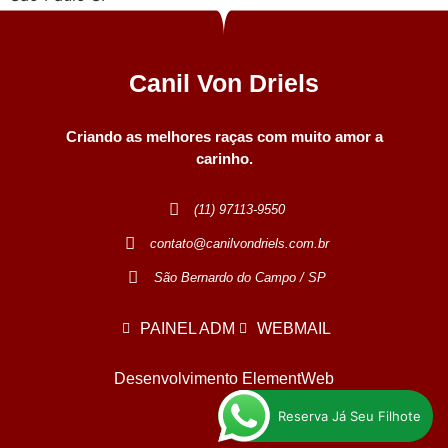
Canil Von Driels
Criando as melhores raças com muito amor a
carinho.
(11) 97113-9550
contato@canilvondriels.com.br
São Bernardo do Campo / SP
PAINEL ADM
WEBMAIL
Desenvolvimento ElementWeb
Reserva Já Seu Filhote