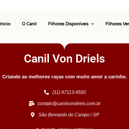
uimho Lucke.Gostariamos de agradecer todo carinho e ate
Inicio
O Canil
Filhotes Disponíveis
Filhotes Ve
nil mas com certeza indicaremos .Muito obrigada.
Canil Von Driels
Criando as melhores raças com muito amor a carinho.
(11) 97113-9550
contato@canilvondriels.com.br
São Bernardo do Campo / SP