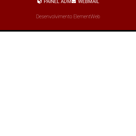
PAINEL ADM
WEBMAIL
Desenvolvimento ElementWeb