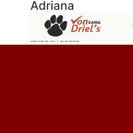
Adriana
Estamos muito felizes com o nosso dog
com os filhotes. .Nao conheciamos o ca
Santana de Paranaiba