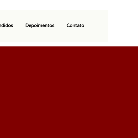
(11) 97113-9550
ncao dispensada e o zelo que vcs tem
ndidos
Depoimentos
Contato