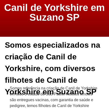
Canil de Yorkshire em
Suzano SP
Somos especializados na
criação de Canil de
Yorkshire, com diversos
filhotes de Canil de
Somos referência na criação de Canil de Yorkshire
Yorkshire em Suzano SP
em todo o estado de São Paulo. Nossos filhotes
são entregues vacinas, com garantia de saúde e
pedigree, temos filhotes de Canil de Yorkshire