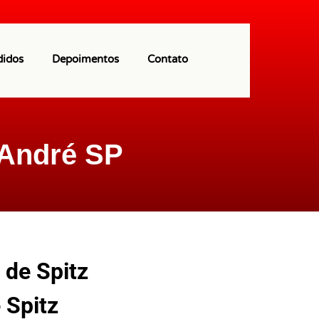
(11) 97113-9550
didos
Depoimentos
Contato
 André SP
 de Spitz
 Spitz