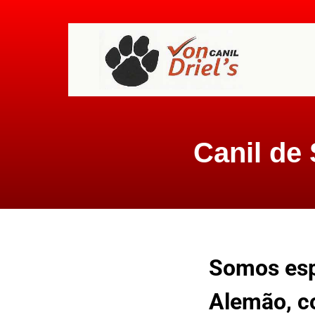
Canil de
Somos espe
Alemão, co