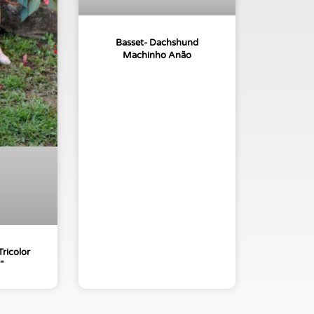
Basset- Dachshund
Machinho Anão
ricolor
″