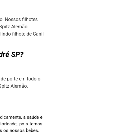
o. Nossos filhotes
 Spitz Alemão
ndo filhote de Canil
ndré SP?
nde porte em todo o
Spitz Alemão.
dicamente, a saúde e
ioridade, pois temos
os os nossos bebes.