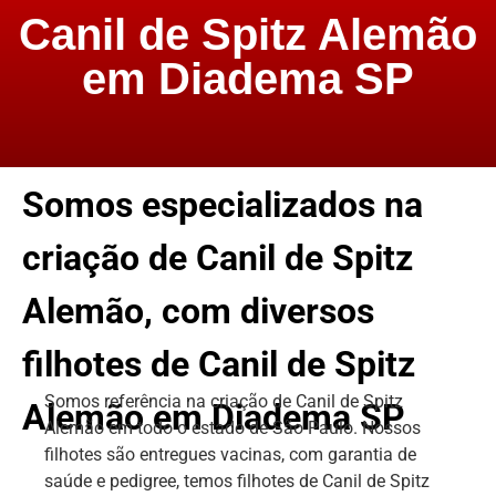
Canil de Spitz Alemão
em Diadema SP
Somos especializados na
criação de Canil de Spitz
Alemão, com diversos
filhotes de Canil de Spitz
Somos referência na criação de Canil de Spitz
Alemão em Diadema SP
Alemão em todo o estado de São Paulo. Nossos
filhotes são entregues vacinas, com garantia de
saúde e pedigree, temos filhotes de Canil de Spitz