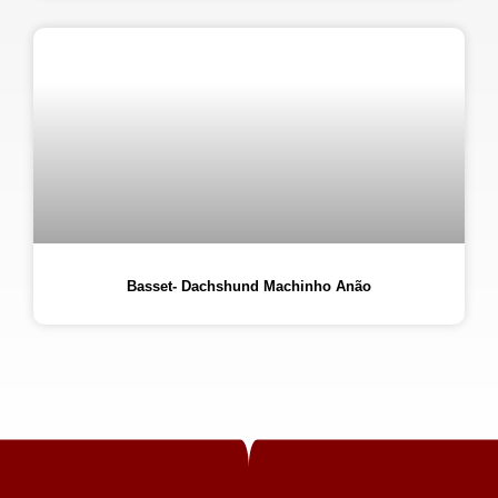
Basset- Dachshund Machinho Anão