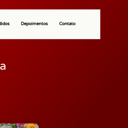
(11) 97113-9550
didos
Depoimentos
Contato
ha