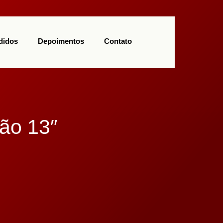
(11) 97113-9550
didos
Depoimentos
Contato
ão 13″