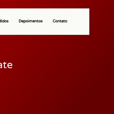
(11) 97113-9550
didos
Depoimentos
Contato
ate