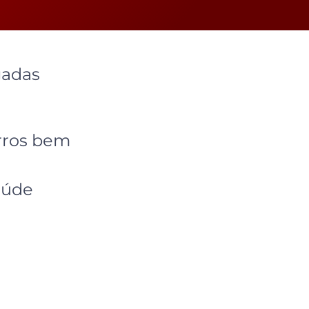
gadas
orros bem
aúde