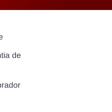
e
tia de
prador